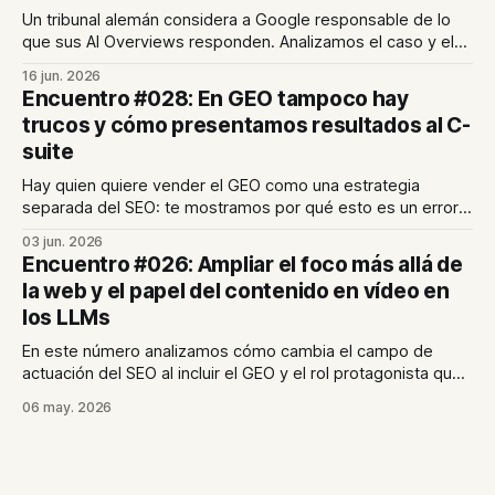
Un tribunal alemán considera a Google responsable de lo
que sus AI Overviews responden. Analizamos el caso y el
posible fin de la "carta blanca" de las plataformas. En el
16 jun. 2026
artículo de hoy, te mostramos cómo seguir siendo visible
Encuentro #028: En GEO tampoco hay
en un entorno donde el clic cada vez es más escaso.
trucos y cómo presentamos resultados al C-
suite
Hay quien quiere vender el GEO como una estrategia
separada del SEO: te mostramos por qué esto es un error
garrafal. Además, compartimos cómo transformamos
03 jun. 2026
métricas en decisiones de negocio en las reuniones con
Encuentro #026: Ampliar el foco más allá de
comités de dirección.
la web y el papel del contenido en vídeo en
los LLMs
En este número analizamos cómo cambia el campo de
actuación del SEO al incluir el GEO y el rol protagonista que
está adquiriendo el vídeo como uno de los formatos
06 may. 2026
preferidos de los modelos de lenguaje.