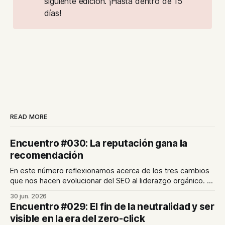
siguiente edición. ¡Hasta dentro de 15
días!
READ MORE
Encuentro #030: La reputación gana la
recomendación
En este número reflexionamos acerca de los tres cambios
que nos hacen evolucionar del SEO al liderazgo orgánico. En
nuestro último artículo profundizamos en el papel de la
30 jun. 2026
reputación de marca para lograr visibilidad en el ecosistema
Encuentro #029: El fin de la neutralidad y ser
digital.
visible en la era del zero-click