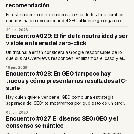
recomendación
En este número reflexionamos acerca de los tres cambios
que nos hacen evolucionar del SEO al liderazgo orgánico. En
nuestro último artículo profundizamos en el papel de la
30 jun. 2026
reputación de marca para lograr visibilidad en el ecosistema
Encuentro #029: El fin de la neutralidad y ser
digital.
visible en la era del zero-click
Un tribunal alemán considera a Google responsable de lo
que sus AI Overviews responden. Analizamos el caso y el
posible fin de la "carta blanca" de las plataformas. En el
16 jun. 2026
artículo de hoy, te mostramos cómo seguir siendo visible
Encuentro #028: En GEO tampoco hay
en un entorno donde el clic cada vez es más escaso.
trucos y cómo presentamos resultados al C-
suite
Hay quien quiere vender el GEO como una estrategia
separada del SEO: te mostramos por qué esto es un error
garrafal. Además, compartimos cómo transformamos
03 jun. 2026
métricas en decisiones de negocio en las reuniones con
Encuentro #027: El disenso SEO/GEO y el
comités de dirección.
consenso semántico