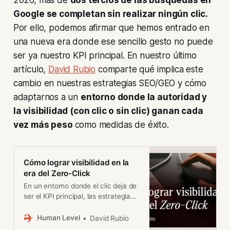
2026, más de
dos tercios de las búsquedas en
Google se completan sin realizar ningún clic.
Por ello, podemos afirmar que hemos entrado en
una nueva era donde ese sencillo gesto no puede
ser ya nuestro KPI principal. En nuestro último
artículo,
David Rubio
comparte qué implica este
cambio en nuestras estrategias SEO/GEO y cómo
adaptarnos a un
entorno donde la autoridad y
la visibilidad (con clic o sin clic) ganan cada
vez más peso
como medidas de éxito.
Cómo lograr visibilidad en la
era del Zero-Click
En un entorno donde el clic deja de
ser el KPI principal, las estrategias
SEO/GEO deben centrarse en
construir visibilidad y autoridad.
Human Level
David Rubio