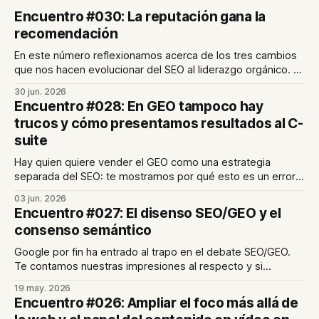
Encuentro #030: La reputación gana la
recomendación
En este número reflexionamos acerca de los tres cambios
que nos hacen evolucionar del SEO al liderazgo orgánico. En
nuestro último artículo profundizamos en el papel de la
30 jun. 2026
reputación de marca para lograr visibilidad en el ecosistema
Encuentro #028: En GEO tampoco hay
digital.
trucos y cómo presentamos resultados al C-
suite
Hay quien quiere vender el GEO como una estrategia
separada del SEO: te mostramos por qué esto es un error
garrafal. Además, compartimos cómo transformamos
03 jun. 2026
métricas en decisiones de negocio en las reuniones con
Encuentro #027: El disenso SEO/GEO y el
comités de dirección.
consenso semántico
Google por fin ha entrado al trapo en el debate SEO/GEO.
Te contamos nuestras impresiones al respecto y si
podemos confiar en que lo que dice Google "va a misa".
19 may. 2026
Además, en el último post tratamos el consenso semántico,
Encuentro #026: Ampliar el foco más allá de
concepto imprescindible para la visibilidad en IA generativa.