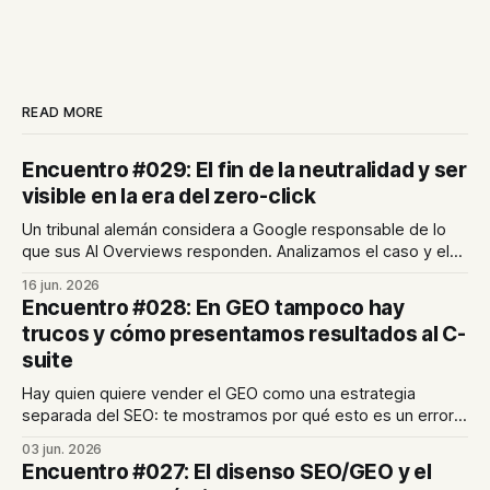
READ MORE
Encuentro #029: El fin de la neutralidad y ser
visible en la era del zero-click
Un tribunal alemán considera a Google responsable de lo
que sus AI Overviews responden. Analizamos el caso y el
posible fin de la "carta blanca" de las plataformas. En el
16 jun. 2026
artículo de hoy, te mostramos cómo seguir siendo visible
Encuentro #028: En GEO tampoco hay
en un entorno donde el clic cada vez es más escaso.
trucos y cómo presentamos resultados al C-
suite
Hay quien quiere vender el GEO como una estrategia
separada del SEO: te mostramos por qué esto es un error
garrafal. Además, compartimos cómo transformamos
03 jun. 2026
métricas en decisiones de negocio en las reuniones con
Encuentro #027: El disenso SEO/GEO y el
comités de dirección.