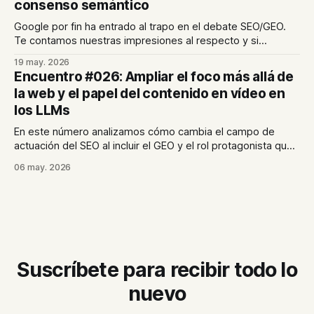
consenso semántico
Google por fin ha entrado al trapo en el debate SEO/GEO.
Te contamos nuestras impresiones al respecto y si
podemos confiar en que lo que dice Google "va a misa".
19 may. 2026
Además, en el último post tratamos el consenso semántico,
Encuentro #026: Ampliar el foco más allá de
concepto imprescindible para la visibilidad en IA generativa.
la web y el papel del contenido en vídeo en
los LLMs
En este número analizamos cómo cambia el campo de
actuación del SEO al incluir el GEO y el rol protagonista que
está adquiriendo el vídeo como uno de los formatos
06 may. 2026
preferidos de los modelos de lenguaje.
Suscríbete para recibir todo lo
nuevo