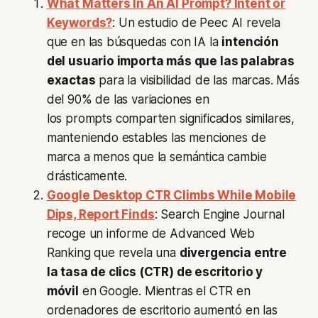
What Matters In An AI Prompt? Intent or
Keywords?
: Un estudio de Peec AI revela
que en las búsquedas con IA la
intención
del usuario importa más que las palabras
exactas
para la visibilidad de las marcas. Más
del 90% de las variaciones en
los
prompts
comparten significados similares,
manteniendo estables las menciones de
marca a menos que la semántica cambie
drásticamente.
Google Desktop CTR Climbs While Mobile
Dips, Report Finds
: Search Engine Journal
recoge un informe de Advanced Web
Ranking que revela una
divergencia entre
la tasa de clics (CTR) de escritorio y
móvil
en Google. Mientras el CTR en
ordenadores de escritorio aumentó en las