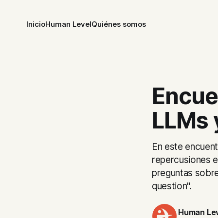
Inicio
Human Level
Quiénes somos
Encue
LLMs 
En este encuent
repercusiones 
preguntas sobre
question".
Human Lev