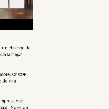
rar el riesgo de
cía la mejor
tumbre, ChatGPT
o de una
a empresa que
isión. No es de