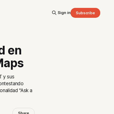
Sign in
Subscribe
d en
Maps
T y sus
contestando
onalidad "Ask a
Share