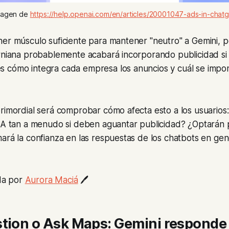
magen de 
https://help.openai.com/en/articles/20001047-ads-in-chatg
ner músculo suficiente para mantener "neutro" a Gemini, 
rniana probablemente acabará incorporando publicidad si 
 cómo integra cada empresa los anuncios y cuál se imp
rimordial será comprobar cómo afecta esto a los usuarios:
 IA tan a menudo si deben aguantar publicidad? ¿Optarán 
ará la confianza en las respuestas de los chatbots en gene
da por
Aurora Maciá
🖊️
stion o Ask Maps: Gemini responde