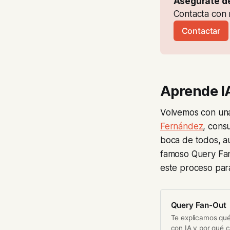
Contacta con n
Contactar
Aprende I
Volvemos con una 
Fernández
, cons
boca de todos, a
famoso Query Fan-
este proceso par
Query Fan-Out
Te explicamos qué
con IA y por qué 