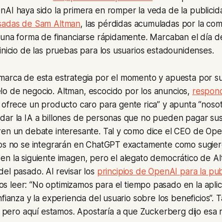
AI haya sido la primera en romper la veda de la publicid
asadas de Sam Altman
, las pérdidas acumuladas por la co
 una forma de financiarse rápidamente. Marcaban el día d
inicio de las pruebas para los usuarios estadounidenses.
marca de esta estrategia por el momento y apuesta por s
o de negocio. Altman, escocido por los anuncios,
respon
 ofrece un producto caro para gente rica” y apunta “nos
ar la IA a billones de personas que no pueden pagar susc
ren un debate interesante. Tal y como dice el CEO de Op
ios no se integrarán en ChatGPT exactamente como sugier
en la siguiente imagen, pero el alegato democrático de A
el pasado. Al revisar los
principios de OpenAI para la pub
s leer: “No optimizamos para el tiempo pasado en la aplic
nfianza y la experiencia del usuario sobre los beneficios”.
d, pero aquí estamos. Apostaría a que Zuckerberg dijo esa