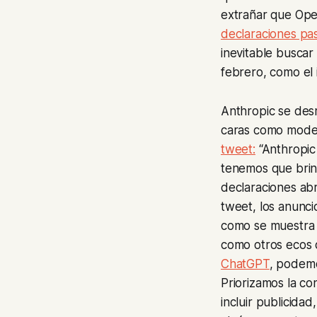
extrañar que Open
declaraciones p
inevitable buscar
febrero, como el 
Anthropic se des
caras como model
tweet:
“Anthropic
tenemos que brind
declaraciones ab
tweet, los anunc
como se muestra 
como otros ecos d
ChatGPT
, podemo
Priorizamos la co
incluir publicida