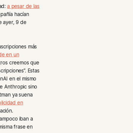
ad:
a pesar de las
mpañía hacían
e ayer, 9 de
uscripciones más
de en un
otros creemos que
ripciones”. Estas
enAI en el mismo
e Anthropic sino
ltman ya suena
licidad en
ación.
 Tampoco iban a
 misma frase en